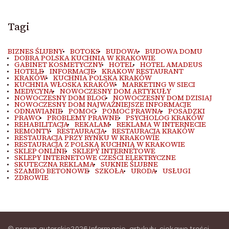
Tagi
BIZNES ŚLUBNY
BOTOKS
BUDOWA
BUDOWA DOMU
DOBRA POLSKA KUCHNIA W KRAKOWIE
GABINET KOSMETYCZNY
HOTEL
HOTEL AMADEUS
HOTELE
INFORMACJE
KRAKOW RESTAURANT
KRAKÓW
KUCHNIA POLSKA KRAKÓW
KUCHNIA WŁOSKA KRAKÓW
MARKETING W SIECI
MEDYCYNA
NOWOCZESNY DOM ARTYKUŁY
NOWOCZESNY DOM BLOG
NOWOCZESNY DOM DZISIAJ
NOWOCZESNY DOM NAJWAŻNIEJSZE INFORMACJE
ODNAWIANIE
POMOC
POMOC PRAWNA
POSADZKI
PRAWO
PROBLEMY PRAWNE
PSYCHOLOG KRAKÓW
REHABILITACJA
REKALAM
REKLAMA W INTERNECIE
REMONTY
RESTAURACJA
RESTAURACJA KRAKÓW
RESTAURACJA PRZY RYNKU W KRAKOWIE
RESTAURACJA Z POLSKĄ KUCHNIĄ W KRAKOWIE
SKLEP ONLINE
SKLEPY INTERNETOWE
SKLEPY INTERNETOWE CZEŚCI ELEKTRYCZNE
SKUTECZNA REKLAMA
SUKNIE ŚLUBNE
SZAMBO BETONOWE
SZKOŁA
URODA
USŁUGI
ZDROWIE