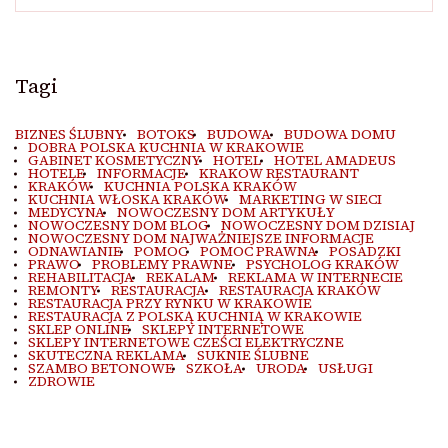
Tagi
BIZNES ŚLUBNY
BOTOKS
BUDOWA
BUDOWA DOMU
DOBRA POLSKA KUCHNIA W KRAKOWIE
GABINET KOSMETYCZNY
HOTEL
HOTEL AMADEUS
HOTELE
INFORMACJE
KRAKOW RESTAURANT
KRAKÓW
KUCHNIA POLSKA KRAKÓW
KUCHNIA WŁOSKA KRAKÓW
MARKETING W SIECI
MEDYCYNA
NOWOCZESNY DOM ARTYKUŁY
NOWOCZESNY DOM BLOG
NOWOCZESNY DOM DZISIAJ
NOWOCZESNY DOM NAJWAŻNIEJSZE INFORMACJE
ODNAWIANIE
POMOC
POMOC PRAWNA
POSADZKI
PRAWO
PROBLEMY PRAWNE
PSYCHOLOG KRAKÓW
REHABILITACJA
REKALAM
REKLAMA W INTERNECIE
REMONTY
RESTAURACJA
RESTAURACJA KRAKÓW
RESTAURACJA PRZY RYNKU W KRAKOWIE
RESTAURACJA Z POLSKĄ KUCHNIĄ W KRAKOWIE
SKLEP ONLINE
SKLEPY INTERNETOWE
SKLEPY INTERNETOWE CZEŚCI ELEKTRYCZNE
SKUTECZNA REKLAMA
SUKNIE ŚLUBNE
SZAMBO BETONOWE
SZKOŁA
URODA
USŁUGI
ZDROWIE