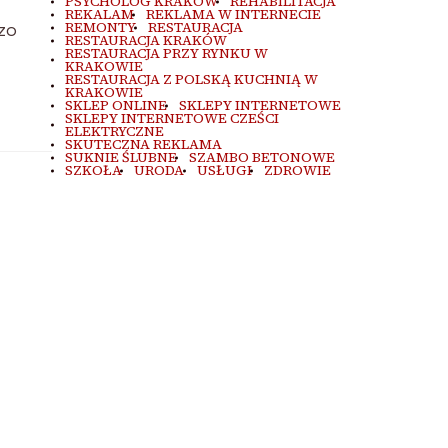
PSYCHOLOG KRAKÓW
REHABILITACJA
REKALAM
REKLAMA W INTERNECIE
REMONTY
RESTAURACJA
dzo
RESTAURACJA KRAKÓW
RESTAURACJA PRZY RYNKU W
KRAKOWIE
RESTAURACJA Z POLSKĄ KUCHNIĄ W
KRAKOWIE
SKLEP ONLINE
SKLEPY INTERNETOWE
SKLEPY INTERNETOWE CZEŚCI
ELEKTRYCZNE
SKUTECZNA REKLAMA
SUKNIE ŚLUBNE
SZAMBO BETONOWE
SZKOŁA
URODA
USŁUGI
ZDROWIE