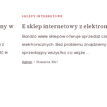
SKLEPY INTERNETOWE
zny w
E sklep internetowy z elektro
Bardzo wiele sklepów oferuje sprzedaż cz
w z
elektronicznych. Bez problemu znajdziemy
źć w
sprzedający wszystko co wiąże …
25 marca 2017
Admin