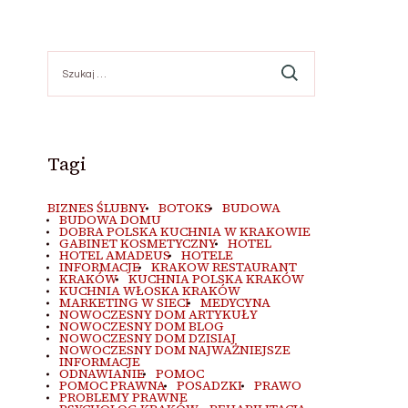
Szukaj:
Tagi
BIZNES ŚLUBNY
BOTOKS
BUDOWA
BUDOWA DOMU
DOBRA POLSKA KUCHNIA W KRAKOWIE
GABINET KOSMETYCZNY
HOTEL
HOTEL AMADEUS
HOTELE
INFORMACJE
KRAKOW RESTAURANT
KRAKÓW
KUCHNIA POLSKA KRAKÓW
KUCHNIA WŁOSKA KRAKÓW
MARKETING W SIECI
MEDYCYNA
NOWOCZESNY DOM ARTYKUŁY
NOWOCZESNY DOM BLOG
NOWOCZESNY DOM DZISIAJ
NOWOCZESNY DOM NAJWAŻNIEJSZE
INFORMACJE
ODNAWIANIE
POMOC
POMOC PRAWNA
POSADZKI
PRAWO
PROBLEMY PRAWNE