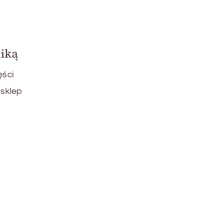
niką
ęści
 sklep