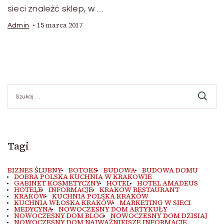
sieci znaleźć sklep, w …
15 marca 2017
Admin
Szukaj:
Tagi
BIZNES ŚLUBNY
BOTOKS
BUDOWA
BUDOWA DOMU
DOBRA POLSKA KUCHNIA W KRAKOWIE
GABINET KOSMETYCZNY
HOTEL
HOTEL AMADEUS
HOTELE
INFORMACJE
KRAKOW RESTAURANT
KRAKÓW
KUCHNIA POLSKA KRAKÓW
KUCHNIA WŁOSKA KRAKÓW
MARKETING W SIECI
MEDYCYNA
NOWOCZESNY DOM ARTYKUŁY
NOWOCZESNY DOM BLOG
NOWOCZESNY DOM DZISIAJ
NOWOCZESNY DOM NAJWAŻNIEJSZE INFORMACJE