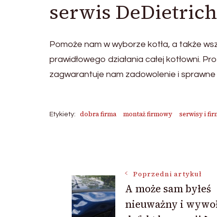
serwis DeDietric
Pomoże nam w wyborze kotła, a także ws
prawidłowego działania całej kotłowni. Pr
zagwarantuje nam zadowolenie i sprawne
dobra firma
montaż firmowy
serwisy i fi
Etykiety:
Nawigacja
Poprzedni artykuł
wpisu
A może sam byłeś
nieuważny i wywoł