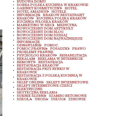
BUDOWA DOMU
DOBRA POLSKA KUCHNIA W KRAKOWIE
GABINET KOSMETYCZNY
HOTEL
HOTEL AMADEUS
HOTELE
INFORMACJE
KRAKOW RESTAURANT
KRAKÓW
KUCHNIA POLSKA KRAKÓW
KUCHNIA WŁOSKA KRAKÓW
MARKETING W SIECI
MEDYCYNA
NOWOCZESNY DOM ARTYKUŁY
NOWOCZESNY DOM BLOG
NOWOCZESNY DOM DZISIAJ
NOWOCZESNY DOM NAJWAŻNIEJSZE
INFORMACJE
ODNAWIANIE
POMOC
POMOC PRAWNA
POSADZKI
PRAWO
PROBLEMY PRAWNE
PSYCHOLOG KRAKÓW
REHABILITACJA
REKALAM
REKLAMA W INTERNECIE
REMONTY
RESTAURACJA
RESTAURACJA KRAKÓW
RESTAURACJA PRZY RYNKU W
KRAKOWIE
RESTAURACJA Z POLSKĄ KUCHNIĄ W
KRAKOWIE
SKLEP ONLINE
SKLEPY INTERNETOWE
SKLEPY INTERNETOWE CZEŚCI
ELEKTRYCZNE
SKUTECZNA REKLAMA
SUKNIE ŚLUBNE
SZAMBO BETONOWE
SZKOŁA
URODA
USŁUGI
ZDROWIE