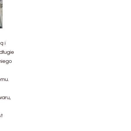
ą i
długie
niego
omu.
waru,
st