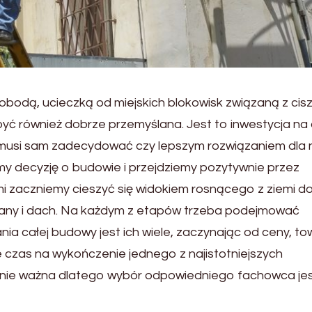
bodą, ucieczką od miejskich blokowisk związaną z cisz
ć również dobrze przemyślana. Jest to inwestycja na 
nas musi sam zadecydować czy lepszym rozwiązaniem dla 
my decyzję o budowie i przejdziemy pozytywnie przez
i zaczniemy cieszyć się widokiem rosnącego z ziemi d
any i dach. Na każdym z etapów trzeba podejmować
ia całej budowy jest ich wiele, zaczynając od ceny, to
e czas na wykończenie jednego z najistotniejszych
lenie ważna dlatego wybór odpowiedniego fachowca je