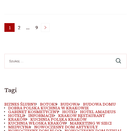
Stronicowanie
1
2
…
9
Strona
Strona
Strona
wpisów
Szukaj:
Tagi
BIZNES ŚLUBNY
BOTOKS
BUDOWA
BUDOWA DOMU
DOBRA POLSKA KUCHNIA W KRAKOWIE
GABINET KOSMETYCZNY
HOTEL
HOTEL AMADEUS
HOTELE
INFORMACJE
KRAKOW RESTAURANT
KRAKÓW
KUCHNIA POLSKA KRAKÓW
KUCHNIA WŁOSKA KRAKÓW
MARKETING W SIECI
MEDYCYNA
NOWOCZESNY DOM ARTYKUŁY
NOWOCZESNY DOM BLOG
NOWOCZESNY DOM DZISIAJ