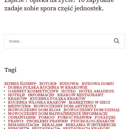
zadaje sobie spora część jednostek.
Szukaj:
Tagi
BIZNES ŚLUBNY
BOTOKS
BUDOWA
BUDOWA DOMU
DOBRA POLSKA KUCHNIA W KRAKOWIE
GABINET KOSMETYCZNY
HOTEL
HOTEL AMADEUS
HOTELE
INFORMACJE
KRAKOW RESTAURANT
KRAKÓW
KUCHNIA POLSKA KRAKÓW
KUCHNIA WŁOSKA KRAKÓW
MARKETING W SIECI
MEDYCYNA
NOWOCZESNY DOM ARTYKUŁY
NOWOCZESNY DOM BLOG
NOWOCZESNY DOM DZISIAJ
NOWOCZESNY DOM NAJWAŻNIEJSZE INFORMACJE
ODNAWIANIE
POMOC
POMOC PRAWNA
POSADZKI
PRAWO
PROBLEMY PRAWNE
PSYCHOLOG KRAKÓW
REHABILITACJA
REKALAM
REKLAMA W INTERNECIE
REMONTY
RESTAURACJA
RESTAURACJA KRAKÓW