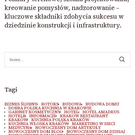
kreowanie pomysłów, nadzorowanie –
kluczowe składniki zdobycia sukcesu w
dziedzinie konstrukcji i infrastruktury.
Szukaj:
Tagi
BIZNES ŚLUBNY
BOTOKS
BUDOWA
BUDOWA DOMU
DOBRA POLSKA KUCHNIA W KRAKOWIE
GABINET KOSMETYCZNY
HOTEL
HOTEL AMADEUS
HOTELE
INFORMACJE
KRAKOW RESTAURANT
KRAKÓW
KUCHNIA POLSKA KRAKÓW
KUCHNIA WŁOSKA KRAKÓW
MARKETING W SIECI
MEDYCYNA
NOWOCZESNY DOM ARTYKUŁY
NOWOCZESNY DOM BLOG
NOWOCZESNY DOM DZISIAJ