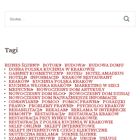
Szukaj:
Tagi
BIZNES ŚLUBNY
BOTOKS
BUDOWA
BUDOWA DOMU
DOBRA POLSKA KUCHNIA W KRAKOWIE
GABINET KOSMETYCZNY
HOTEL
HOTEL AMADEUS
HOTELE
INFORMACJE
KRAKOW RESTAURANT
KRAKÓW
KUCHNIA POLSKA KRAKÓW
KUCHNIA WŁOSKA KRAKÓW
MARKETING W SIECI
MEDYCYNA
NOWOCZESNY DOM ARTYKUŁY
NOWOCZESNY DOM BLOG
NOWOCZESNY DOM DZISIAJ
NOWOCZESNY DOM NAJWAŻNIEJSZE INFORMACJE
ODNAWIANIE
POMOC
POMOC PRAWNA
POSADZKI
PRAWO
PROBLEMY PRAWNE
PSYCHOLOG KRAKÓW
REHABILITACJA
REKALAM
REKLAMA W INTERNECIE
REMONTY
RESTAURACJA
RESTAURACJA KRAKÓW
RESTAURACJA PRZY RYNKU W KRAKOWIE
RESTAURACJA Z POLSKĄ KUCHNIĄ W KRAKOWIE
SKLEP ONLINE
SKLEPY INTERNETOWE
SKLEPY INTERNETOWE CZEŚCI ELEKTRYCZNE
SKUTECZNA REKLAMA
SUKNIE ŚLUBNE
SZAMBO BETONOWE
SZKOŁA
URODA
USŁUGI