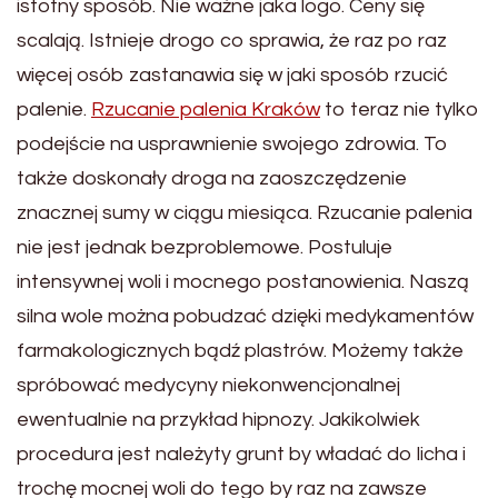
istotny sposób. Nie ważne jaka logo. Ceny się
scalają. Istnieje drogo co sprawia, że raz po raz
więcej osób zastanawia się w jaki sposób rzucić
palenie.
Rzucanie palenia Kraków
to teraz nie tylko
podejście na usprawnienie swojego zdrowia. To
także doskonały droga na zaoszczędzenie
znacznej sumy w ciągu miesiąca. Rzucanie palenia
nie jest jednak bezproblemowe. Postuluje
intensywnej woli i mocnego postanowienia. Naszą
silna wole można pobudzać dzięki medykamentów
farmakologicznych bądź plastrów. Możemy także
spróbować medycyny niekonwencjonalnej
ewentualnie na przykład hipnozy. Jakikolwiek
procedura jest należyty grunt by władać do licha i
trochę mocnej woli do tego by raz na zawsze