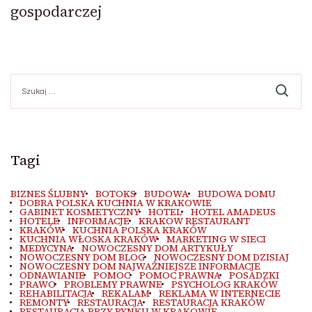
gospodarczej
Szukaj:
Tagi
BIZNES ŚLUBNY
BOTOKS
BUDOWA
BUDOWA DOMU
DOBRA POLSKA KUCHNIA W KRAKOWIE
GABINET KOSMETYCZNY
HOTEL
HOTEL AMADEUS
HOTELE
INFORMACJE
KRAKOW RESTAURANT
KRAKÓW
KUCHNIA POLSKA KRAKÓW
KUCHNIA WŁOSKA KRAKÓW
MARKETING W SIECI
MEDYCYNA
NOWOCZESNY DOM ARTYKUŁY
NOWOCZESNY DOM BLOG
NOWOCZESNY DOM DZISIAJ
NOWOCZESNY DOM NAJWAŻNIEJSZE INFORMACJE
ODNAWIANIE
POMOC
POMOC PRAWNA
POSADZKI
PRAWO
PROBLEMY PRAWNE
PSYCHOLOG KRAKÓW
REHABILITACJA
REKALAM
REKLAMA W INTERNECIE
REMONTY
RESTAURACJA
RESTAURACJA KRAKÓW
RESTAURACJA PRZY RYNKU W KRAKOWIE