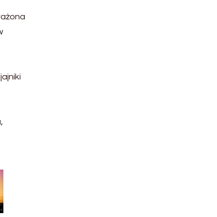
arażona
w
ajniki
,