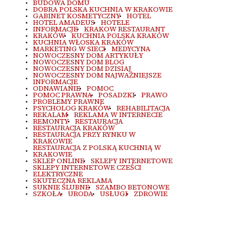
BUDOWA DOMU
DOBRA POLSKA KUCHNIA W KRAKOWIE
GABINET KOSMETYCZNY
HOTEL
HOTEL AMADEUS
HOTELE
INFORMACJE
KRAKOW RESTAURANT
KRAKÓW
KUCHNIA POLSKA KRAKÓW
KUCHNIA WŁOSKA KRAKÓW
MARKETING W SIECI
MEDYCYNA
NOWOCZESNY DOM ARTYKUŁY
NOWOCZESNY DOM BLOG
NOWOCZESNY DOM DZISIAJ
NOWOCZESNY DOM NAJWAŻNIEJSZE
INFORMACJE
ODNAWIANIE
POMOC
POMOC PRAWNA
POSADZKI
PRAWO
PROBLEMY PRAWNE
PSYCHOLOG KRAKÓW
REHABILITACJA
REKALAM
REKLAMA W INTERNECIE
REMONTY
RESTAURACJA
RESTAURACJA KRAKÓW
RESTAURACJA PRZY RYNKU W
KRAKOWIE
RESTAURACJA Z POLSKĄ KUCHNIĄ W
KRAKOWIE
SKLEP ONLINE
SKLEPY INTERNETOWE
SKLEPY INTERNETOWE CZEŚCI
ELEKTRYCZNE
SKUTECZNA REKLAMA
SUKNIE ŚLUBNE
SZAMBO BETONOWE
SZKOŁA
URODA
USŁUGI
ZDROWIE