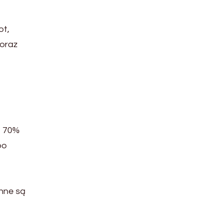
ot,
 oraz
o 70%
po
inne są