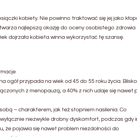
czki kobiety. Nie powinno traktować się jej jako kłop
 stwarza najlepszą okazję do oceny osobistego zdrowia
wiek dojrzała kobieta winna wykorzystać tę szansę.
ormacje
na ogół przypada na wiek od 45 do 55 roku życia. Blisk
ączonych z menopauzą, a 40% z nich udaje się nawet 
sobą – charakterem, jak też stopniem nasilenia. Co
ą wyłącznie niezwykle drobny dyskomfort, podczas gdy 
u, że pojawia się nawet problem niezdolności do