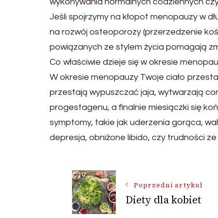
wykonywania normalnych codziennych czy
Jeśli spojrzymy na kłopot menopauzy w dłu
na rozwój osteoporozy (przerzedzenie koś
powiązanych ze stylem życia pomagają zmn
Co właściwie dzieje się w okresie menopa
W okresie menopauzy Twoje ciało przestaj
przestają wypuszczać jaja, wytwarzają co
progestagenu, a finalnie miesiączki się 
symptomy, takie jak uderzenia gorąca, wah
depresja, obniżone libido, czy trudności z
Nawigacja
Poprzedni artykuł
Diety dla kobiet
wpisu