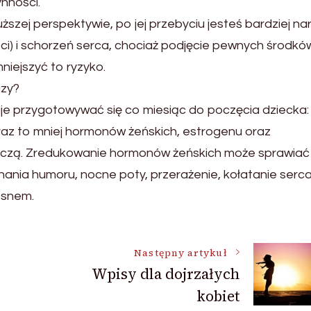
nności.
ższej perspektywie, po jej przebyciu jesteś bardziej n
ci) i schorzeń serca, chociaż podjęcie pewnych środkó
iejszyć to ryzyko.
uzy?
e przygotowywać się co miesiąc do poczęcia dziecka: j
raz to mniej hormonów żeńskich, estrogenu oraz
kończą. Zredukowanie hormonów żeńskich może sprawiać
ania humoru, nocne poty, przerażenie, kołatanie serca
e snem.
Następny artykuł
Wpisy dla dojrzałych
kobiet