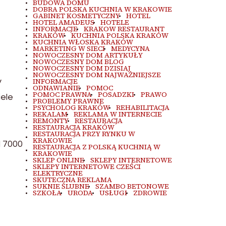
BUDOWA DOMU
DOBRA POLSKA KUCHNIA W KRAKOWIE
GABINET KOSMETYCZNY
HOTEL
HOTEL AMADEUS
HOTELE
INFORMACJE
KRAKOW RESTAURANT
KRAKÓW
KUCHNIA POLSKA KRAKÓW
KUCHNIA WŁOSKA KRAKÓW
MARKETING W SIECI
MEDYCYNA
NOWOCZESNY DOM ARTYKUŁY
NOWOCZESNY DOM BLOG
NOWOCZESNY DOM DZISIAJ
NOWOCZESNY DOM NAJWAŻNIEJSZE
y
INFORMACJE
ODNAWIANIE
POMOC
POMOC PRAWNA
POSADZKI
PRAWO
iele
PROBLEMY PRAWNE
PSYCHOLOG KRAKÓW
REHABILITACJA
REKALAM
REKLAMA W INTERNECIE
REMONTY
RESTAURACJA
RESTAURACJA KRAKÓW
RESTAURACJA PRZY RYNKU W
KRAKOWIE
d 7000
RESTAURACJA Z POLSKĄ KUCHNIĄ W
KRAKOWIE
SKLEP ONLINE
SKLEPY INTERNETOWE
SKLEPY INTERNETOWE CZEŚCI
ELEKTRYCZNE
SKUTECZNA REKLAMA
SUKNIE ŚLUBNE
SZAMBO BETONOWE
SZKOŁA
URODA
USŁUGI
ZDROWIE