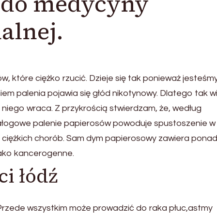
 do medycyny
alnej.
, które ciężko rzucić. Dzieje się tak ponieważ jesteśm
iem palenia pojawia się głód nikotynowy. Dlatego tak w
o niego wraca. Z przykrością stwierdzam, że, według
 Nałogowe palenie papierosów powoduje spustoszenie w
u ciężkich chorób. Sam dym papierosowy zawiera pona
jako kancerogenne.
i łódź
 Przede wszystkim może prowadzić do raka płuc,astmy