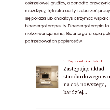
oskrzelowej, gruźlicy, a ponadto przyczyni
miażdżycy, tętniaka aorty i zaburzeń pracy
się porażki lub chciałbyś otrzymać wsparc
bioenergoterapeuty. Bioenergoterapia to
niekonwencjonalnej. Bioenergoterapia pole
potrzebował on papierosów.
Nawigacja
Poprzedni artykuł
Zastępując układ
standardowego wn
wpisu
na coś nowszego,
bardziej…